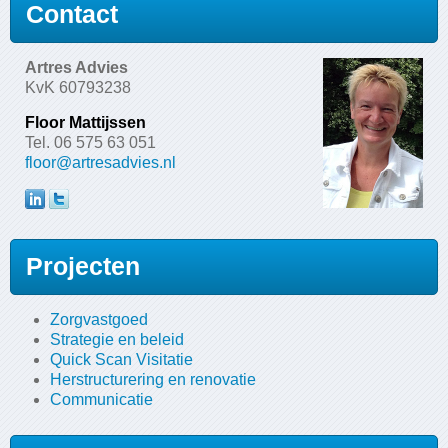
Contact
Artres Advies
KvK 60793238
Floor Mattijssen
Tel. 06 575 63 051
floor@artresadvies.nl
Projecten
Zorgvastgoed
Strategie en beleid
Quick Scan Visitatie
Herstructurering en renovatie
Communicatie